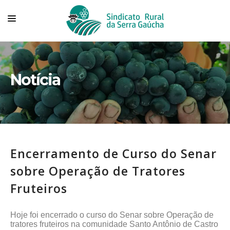
HOME
SINDICATO
Notícia
TECNOVITIS
CONVÊNIOS
SERVIÇOS
Encerramento de Curso do Senar
ASSOCIADOS
sobre Operação de Tratores
ASSOCIE-SE
Fruteiros
FALE CONOSCO
Hoje foi encerrado o curso do Senar sobre Operação de
tratores fruteiros na comunidade Santo Antônio de Castro